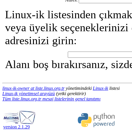
Linux-ik listesinden çıkmak, 
veya üyelik seçeneklerinizi 
adresinizi girin:
Alanı boş bırakırsanız, sizd
linux-ik-owner at liste.linux.org.tr
yönetimindeki
Linux-ik
listesi
Linux-ik yönetimsel arayüzü
(yetki gerektirir)
Tüm liste.linux.org.tr mesaj listelerinin genel tanıtımı
version 2.1.29