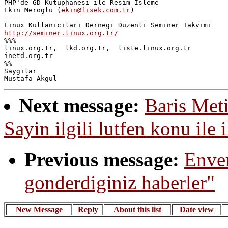
PHP'de GD Kutuphanesi ile Resim Isleme

Ekin Meroglu (
ekin@fisek.com.tr
)

----

http://seminer.linux.org.tr/

%%%

linux.org.tr,  lkd.org.tr,  liste.linux.org.tr

inetd.org.tr

%%

Saygilar

Next message:
Baris Met
Sayin ilgili lutfen konu ile 
Previous message:
Enver
gonderdiginiz haberler"
New Message
Reply
About this list
Date view