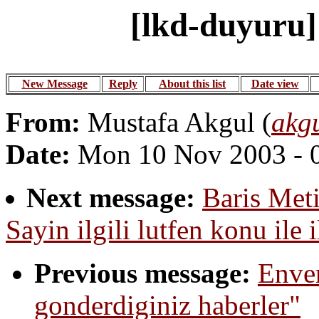
[lkd-duyuru]
New Message
Reply
About this list
Date view
From:
Mustafa Akgul (
akg
Date:
Mon 10 Nov 2003 - 
Next message:
Baris Met
Sayin ilgili lutfen konu ile 
Previous message:
Enver
gonderdiginiz haberler"