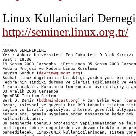
Linux Kullanicilari Derneg
http://seminer.linux.org.tr/
----

ANKARA SEMINERLERI

Yer : Ankara Universitesi Fen Fakultesi D Blok Kirmizi 
Saat : 18.30

19 Kasim 2003 Carsamba	(Ertelenen 05 Kasim 2003 Carsamba semineri)

Fedora Projesi ve Fedora Linux Kurulumu

Devrim Gunduz (
devrim@gunduz.org
)

Redhat Linux dagitiminin biraktigi yerden yeni bir proj
Fedora'nın simdiki durumu ve ilerisi aciklanacak ve yen
1 kurulacaktır. Kurulumda tum konular ayrintilariyla an
03 Aralik 2003 Carsamba

OpenBSD Isletim Sistemi

Berk D. Demir (
bdd@mindcast.org
) + Can Erkin Acar (
cana
Ozgur, islevsel ve guvenli bir BSD tabanli isletim sist
saglam ve kararli yapisiyla, internet guvenlik altyapis
sunuculara, gomulu uygulamalardan masaustune kadar pek 
kullanilmaktadir.

Bu seminerde OpenBSD projesinin yapilanmasindan ve fels
urettigini teknik degerlerden ve devam etmekte olan pro
bahsedilecek, Linux/UNIX kullanicilarindan, sistem yone