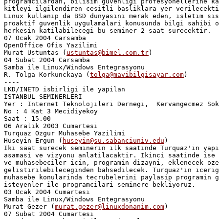
programcilardan, bilisim guvenligi profesyonellerine ka
kitleyi ilgilendiren cesitli basliklara yer verilecekti
Linux kullanip da BSD dunyasini merak eden, isletim sis
proaktif guvenlik uygulamalari konusunda bilgi sahibi o
herkesin katilabilecegi bu seminer 2 saat surecektir.

07 Ocak 2004 Carsamba

OpenOffice Ofis Yazilimi

Murat Ustuntas (
ustuntas@bimel.com.tr
)

04 Subat 2004 Carsamba

Samba ile Linux/Windows Entegrasyonu

R. Tolga Korkunckaya (
tolga@mavibilgisayar.com
)

----

LKD/INETD isbirligi ile yapilan

ISTANBUL SEMINERLERI

Yer : Internet Teknolojileri Dernegi,  Kervangecmez Sok
No : 4 Kat 3 Mecidiyekoy

Saat : 15.00

06 Aralik 2003 Cumartesi

Turquaz Ozgur Muhasebe Yazilimi

Huseyin Ergun (
huseyin@su.sabanciuniv.edu
)

Iki saat surecek seminerin ilk saatinde Turquaz'in yapi
asamasi ve vizyonu anlatilacaktir. Ikinci saatinde ise 
ve muhasebeciler icin, programin dizayni, eklenecek oze
gelistirilebileceginden bahsedilecek. Turquaz'in icerig
muhasebe konularinda tecrubelerini paylasip programin g
isteyenler ile programcilari seminere bekliyoruz.

03 Ocak 2004 Cumartesi

Samba ile Linux/Windows Entegrasyonu

Murat Gezer (
murat.gezer@linuxdonanim.com
)

07 Subat 2004 Cumartesi
