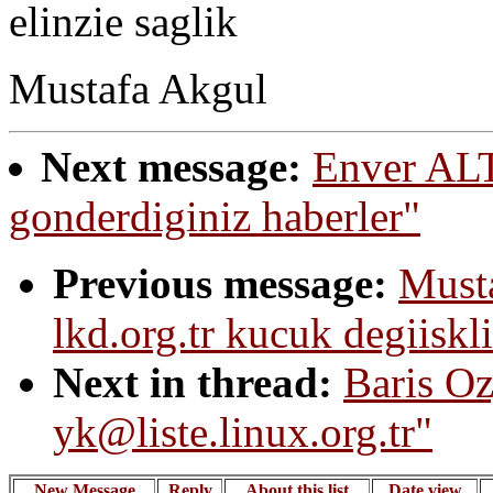
elinzie saglik
Mustafa Akgul
Next message:
Enver ALTI
gonderdiginiz haberler"
Previous message:
Musta
lkd.org.tr kucuk degiiskli
Next in thread:
Baris Oz
yk@liste.linux.org.tr"
New Message
Reply
About this list
Date view