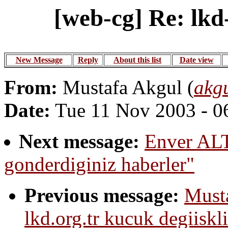
[web-cg] Re: lkd
New Message
Reply
About this list
Date view
From:
Mustafa Akgul (
akg
Date:
Tue 11 Nov 2003 - 0
Next message:
Enver ALTI
gonderdiginiz haberler"
Previous message:
Musta
lkd.org.tr kucuk degiiskli