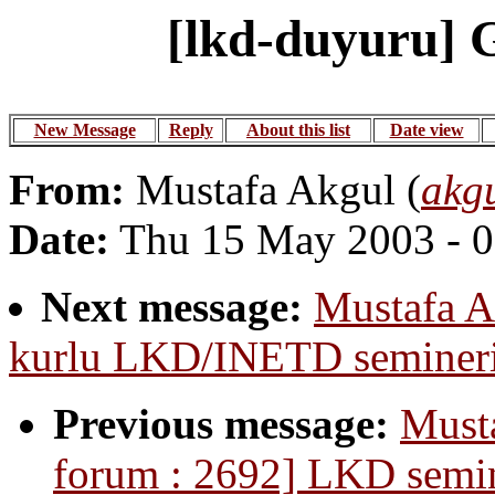
[lkd-duyuru] 
New Message
Reply
About this list
Date view
From:
Mustafa Akgul (
akg
Date:
Thu 15 May 2003 - 
Next message:
Mustafa A
kurlu LKD/INETD seminer
Previous message:
Musta
forum : 2692] LKD semin