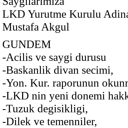
Saygilarimiza
LKD Yurutme Kurulu Adin
Mustafa Akgul
GUNDEM
-Acilis ve saygi durusu
-Baskanlik divan secimi,
-Yon. Kur. raporunun okunm
-LKD nin yeni donemi hakk
-Tuzuk degisikligi,
-Dilek ve temenniler,