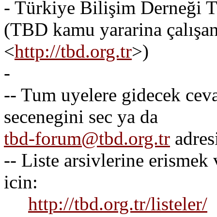
- Türkiye Bilişim Derneği
(TBD kamu yararina çalışan 
<
http://tbd.org.tr
>)
-
-- Tum uyelere gidecek ceva
secenegini sec ya da
tbd-forum@tbd.org.tr
adres
-- Liste arsivlerine erismek
icin:
http://tbd.org.tr/listeler/