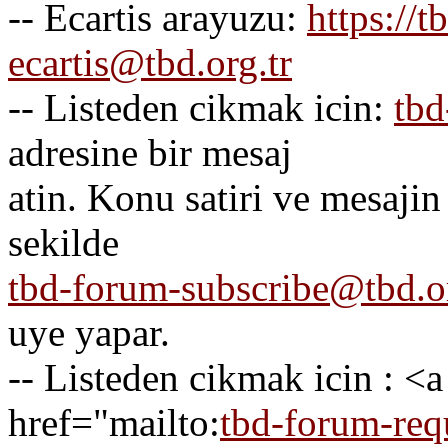
-- Ecartis arayuzu:
https://t
ecartis@tbd.org.tr
-- Listeden cikmak icin:
tbd
adresine bir mesaj
atin. Konu satiri ve mesajin
sekilde
tbd-forum-subscribe@tbd.or
uye yapar.
-- Listeden cikmak icin : <a
href="mailto:
tbd-forum-req