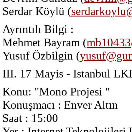
Serdar Köylü (
serdarkoyl
Ayrıntılı Bilgi :
Mehmet Bayram (
mb10433@
Yusuf Özbilgin (
yusuf@gune
III. 17 Mayis - Istanbul 
Konu: "Mono Projesi "
Konuşmacı : Enver Altın
Saat : 15:00
Yer : Internet Teknolojileri