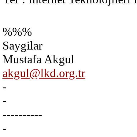
%%%
Saygilar
Mustafa Akgul
akgul@lkd.org.tr
-
-
----------
-