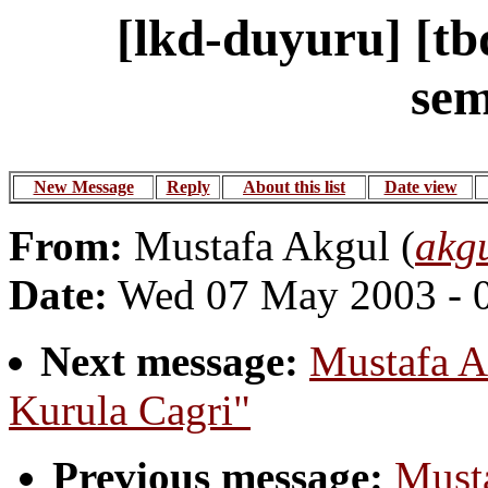
[lkd-duyuru] [t
sem
New Message
Reply
About this list
Date view
From:
Mustafa Akgul (
akg
Date:
Wed 07 May 2003 - 
Next message:
Mustafa A
Kurula Cagri"
Previous message:
Must