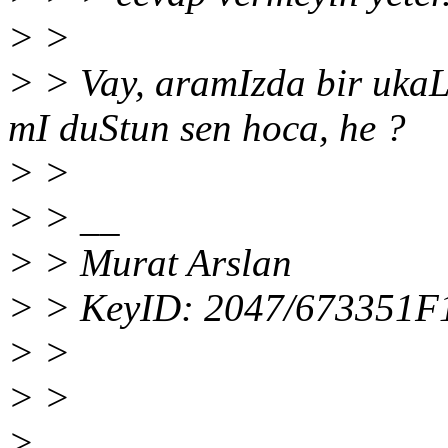
> >
> > Vay, aramIzda bir uka
mI duStun sen hoca, he ?
> >
> > __
> > Murat Arslan
> > KeyID: 2047/673351F
> >
> >
>