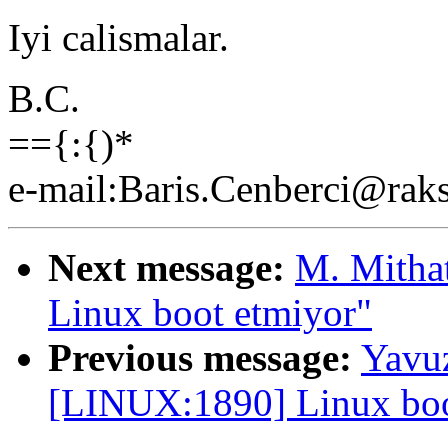
Iyi calismalar.
B.C.
=={:{)*
e-mail:Baris.Cenberci@raks
Next message:
M. Mitha
Linux boot etmiyor"
Previous message:
Yavu
[LINUX:1890] Linux boo