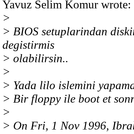
Yavuz Selim Komur wrote:
>
> BIOS setuplarindan diski
degistirmis
> olabilirsin..
>
> Yada lilo islemini yapama
> Bir floppy ile boot et sonr
>
> On Fri, 1 Nov 1996, Ibra