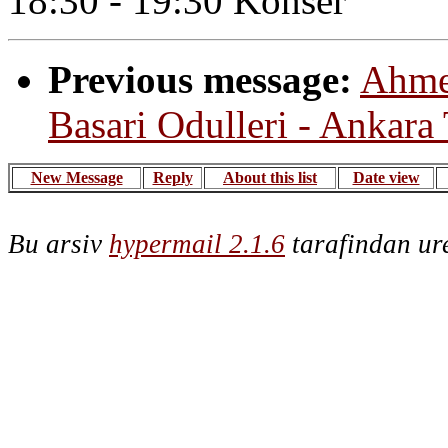
18:30 - 19:30 Konser
Previous message:
Ahmet
Basari Odulleri - Ankara 
New Message
Reply
About this list
Date view
Bu arsiv
hypermail 2.1.6
tarafindan ure