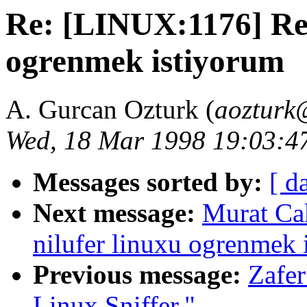
Re: [LINUX:1176] Re:
ogrenmek istiyorum
A. Gurcan Ozturk (
aozturk@
Wed, 18 Mar 1998 19:03:4
Messages sorted by:
[ d
Next message:
Murat Ca
nilufer linuxu ogrenmek 
Previous message:
Zafe
Linux Sniffer,"