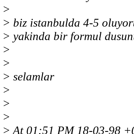
>
> biz istanbulda 4-5 oluyor
> yakinda bir formul dusunu
>
>
> selamlar
>
>
>
> At 01:51 PM 18-03-98 +0