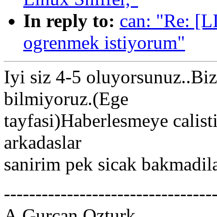
In reply to:
can: "Re: [L
ogrenmek istiyorum"
Iyi siz 4-5 oluyorsunuz..Bi
bilmiyoruz.(Ege
tayfasi)Haberlesmeye calis
arkadaslar
sanirim pek sicak bakmadila
---------------------------------
A.Gurcan Ozturk