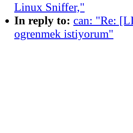
Linux Sniffer,"
In reply to:
can: "Re: [L
ogrenmek istiyorum"