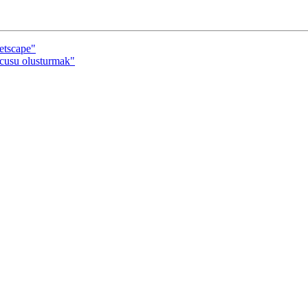
etscape"
cusu olusturmak"