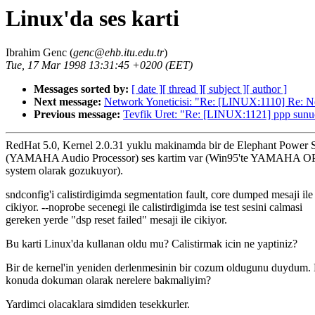
Linux'da ses karti
Ibrahim Genc (
genc@ehb.itu.edu.tr
)
Tue, 17 Mar 1998 13:31:45 +0200 (EET)
Messages sorted by:
[ date ]
[ thread ]
[ subject ]
[ author ]
Next message:
Network Yoneticisi: "Re: [LINUX:1110] Re: N
Previous message:
Tevfik Uret: "Re: [LINUX:1121] ppp sunu
RedHat 5.0, Kernel 2.0.31 yuklu makinamda bir de Elephant Power
(YAMAHA Audio Processor) ses kartim var (Win95'te YAMAHA O
system olarak gozukuyor).
sndconfig'i calistirdigimda segmentation fault, core dumped mesaji ile
cikiyor. --noprobe secenegi ile calistirdigimda ise test sesini calmasi
gereken yerde "dsp reset failed" mesaji ile cikiyor.
Bu karti Linux'da kullanan oldu mu? Calistirmak icin ne yaptiniz?
Bir de kernel'in yeniden derlenmesinin bir cozum oldugunu duydum.
konuda dokuman olarak nerelere bakmaliyim?
Yardimci olacaklara simdiden tesekkurler.