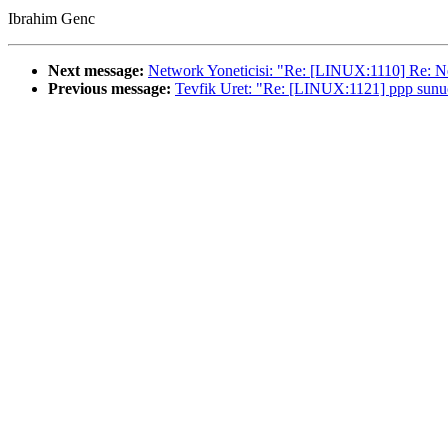
Ibrahim Genc
Next message:
Network Yoneticisi: "Re: [LINUX:1110] Re: N
Previous message:
Tevfik Uret: "Re: [LINUX:1121] ppp sunu