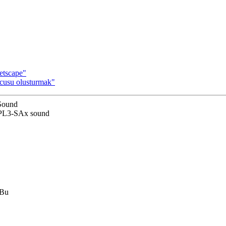
etscape"
cusu olusturmak"
 Sound
PL3-SAx sound
 Bu