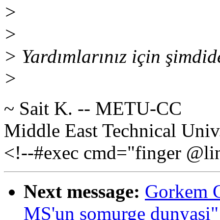
>
>
> Yardımlarınız için şimdid
>
~ Sait K. -- METU-CC
Middle East Technical Uni
<!--#exec cmd="finger @lin
Next message:
Gorkem C
MS'un somurge dunyasi"