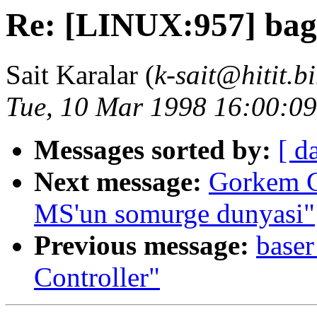
Re: [LINUX:957] bag
Sait Karalar (
k-sait@hitit.b
Tue, 10 Mar 1998 16:00:0
Messages sorted by:
[ d
Next message:
Gorkem C
MS'un somurge dunyasi"
Previous message:
base
Controller"