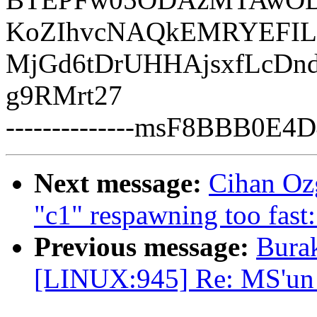
KoZIhvcNAQkEMRYEFI
MjGd6tDrUHHAjsxfLcD
g9RMrt27
--------------msF8BBB0E
Next message:
Cihan Oz
"c1" respawning too fast:
Previous message:
Bura
[LINUX:945] Re: MS'un