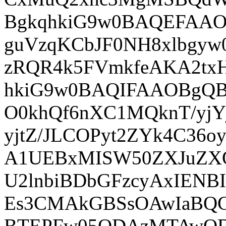
BgkqhkiG9w0BAQEFAAO
guVzqKCbJF0NH8xlbgyw0
zRQR4k5FVmkfeAKA2tx
hkiG9w0BAQIFAAOBgQBS
O0khQf6nXC1MQknT/yjYj
yjtZ/JLCOPyt2ZYk4C3
A1UEBxMISW50ZXJuZX
U2lnbiBDbGFzcyAxIEN
Es3CMAkGBSsOAwIaBQ
BTEPFw05ODAzMTAwOD