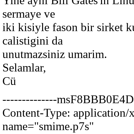
Yine ayni Bill Gates'in Lin
sermaye ve
iki kisiyle fason bir sirket
calistigini da
unutmazsiniz umarim.
Selamlar,
Cü
--------------msF8BBB0
Content-Type: application/x
name="smime.p7s"