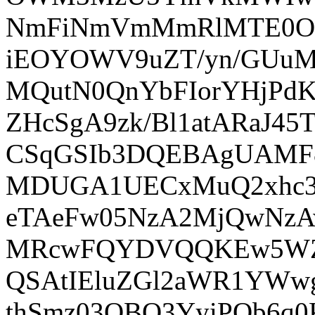
NmFiNmVmMmRlMTE0OT
iEOYOWV9uZT/yn/GUuM
MQutN0QnYbFIorYHjPdK
ZHcSgA9zk/Bl1atARaJ4
CSqGSIb3DQEBAgUAMF
MDUGA1UECxMuQ2xhc3
eTAeFw05NzA2MjQwNz
MRcwFQYDVQQKEw5WZX
QSAtIEluZGl2aWR1YWw
thSmz03QBQ3YyiPQb6q0K