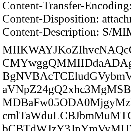
Content-Transfer-Encoding
Content-Disposition: attac
Content-Description: S/MI
MIIKWAYJKoZIhvcNAQ
CMYwggQMMIIDdaADAg
BgNVBAcTCEludGVybm
aVNpZ24gQ2xhc3MgMSB
MDBaFw05ODA0MjgyMz
cmlTaWduLCBJbmMuMT
bCBTdWJzY3JpYmVyMUY