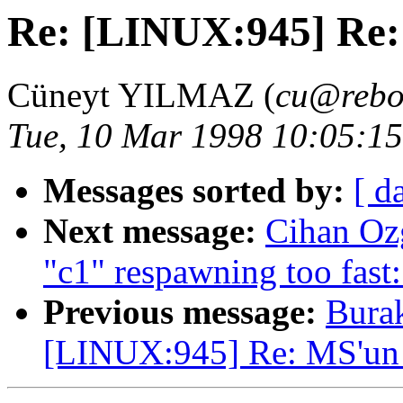
Re: [LINUX:945] Re:
Cüneyt YILMAZ (
cu@rebo
Tue, 10 Mar 1998 10:05:1
Messages sorted by:
[ d
Next message:
Cihan Oz
"c1" respawning too fast:
Previous message:
Bura
[LINUX:945] Re: MS'un