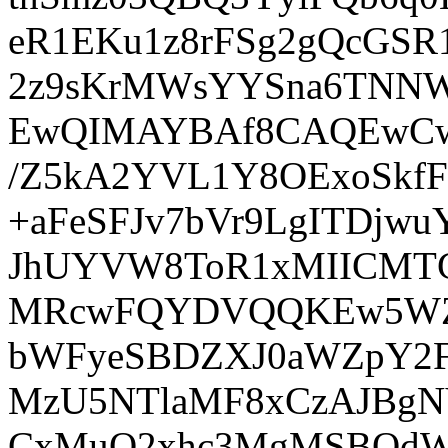
eR1EKu1z8rFSg2gQcGSR
2z9sKrMWsYYSna6TNN
EwQIMAYBAf8CAQEwCw
/Z5kA2YVL1Y8OExoSkf
+aFeSFJv7bVr9LgITDjw
JhUYVW8ToR1xMIICMT
MRcwFQYDVQQKEw5WZX
bWFyeSBDZXJ0aWZpY2F
MzU5NTlaMF8xCzAJBg
CxMuQ2xhc3MgMSBQdW