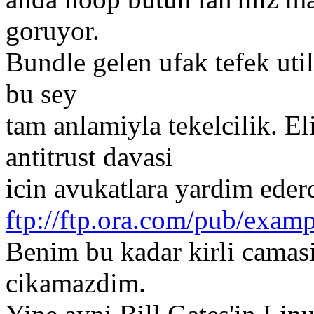
goruyor.
Bundle gelen ufak tefek uti
bu sey
tam anlamiyla tekelcilik. E
antitrust davasi
icin avukatlara yardim ederd
ftp://ftp.ora.com/pub/exam
Benim bu kadar kirli camasi
cikamazdim.