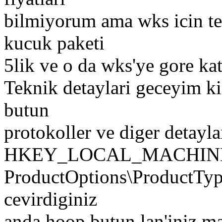
bilmiyorum ama wks icin tek
kucuk paketi
5lik ve o da wks'ye gore kat
Teknik detaylari geceyim ki
butun
protokoller ve diger detayla
HKEY_LOCAL_MACHINE\Sys
ProductOptions\ProductTyp
cevirdiginiz
anda hoop butun lan'iniz ma