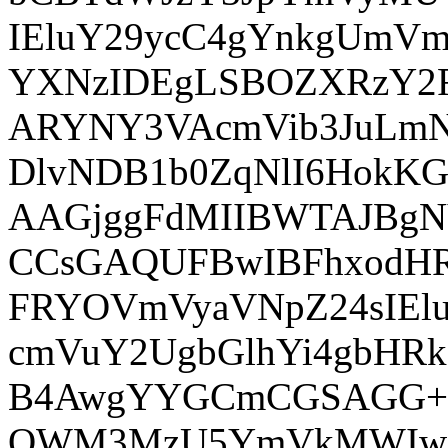
IEluY29ycC4gYnkgUmV
YXNzIDEgLSBOZXRzY2
ARYNY3VAcmVib3JuLm
DlvNDB1b0ZqNlI6HokK
AAGjggFdMIIBWTAJBg
CCsGAQUFBwIBFhxodHR
FRYOVmVyaVNpZ24sIEl
cmVuY2UgbGlhYi4gbH
B4AwgYYGCmCGSAGG+E
OWM3MzU5YmVkMWIwN