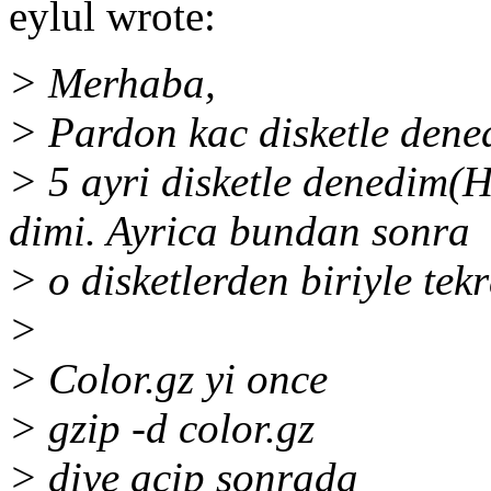
eylul wrote:
> Merhaba,
> Pardon kac disketle den
> 5 ayri disketle denedim(
dimi. Ayrica bundan sonra
> o disketlerden biriyle te
>
> Color.gz yi once
> gzip -d color.gz
> diye acip sonrada