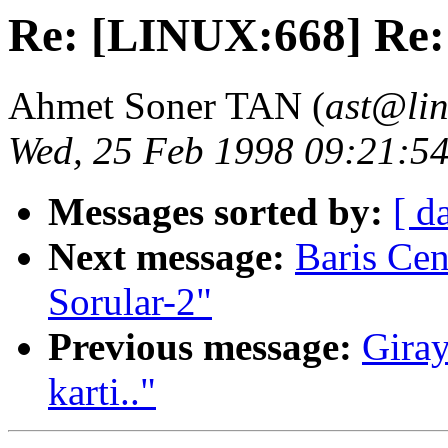
Re: [LINUX:668] Re:
Ahmet Soner TAN (
ast@lin
Wed, 25 Feb 1998 09:21:5
Messages sorted by:
[ d
Next message:
Baris Ce
Sorular-2"
Previous message:
Giray
karti.."