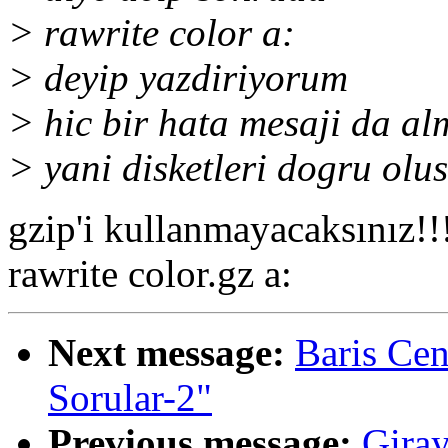
> rawrite color a:
> deyip yazdiriyorum
> hic bir hata mesaji da a
> yani disketleri dogru ol
gzip'i kullanmayacaksınız!!!
rawrite color.gz a:
Next message:
Baris Ce
Sorular-2"
Previous message:
Giray