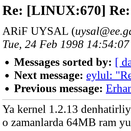
Re: [LINUX:670] Re: 
ARiF UYSAL (
uysal@ee.g
Tue, 24 Feb 1998 14:54:07
Messages sorted by:
[ d
Next message:
eylul: "R
Previous message:
Erhan
Ya kernel 1.2.13 denhatirli
o zamanlarda 64MB ram yuka