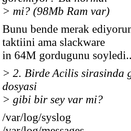
> mi? (98Mb Ram var)
Bunu bende merak ediyoru
taktiini ama slackware
in 64M gordugunu soyledi.
> 2. Birde Acilis sirasinda g
dosyasi
> gibi bir sey var mi?
/var/log/syslog
/var/log/messages