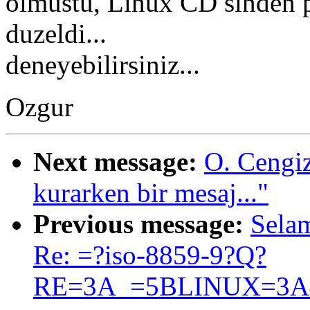
olmustu, Linux CD sinden 
duzeldi...
deneyebilirsiniz...
Ozgur
Next message:
O. Cengi
kurarken bir mesaj..."
Previous message:
Sela
Re: =?iso-8859-9?Q?
RE=3A_=5BLINUX=3A44