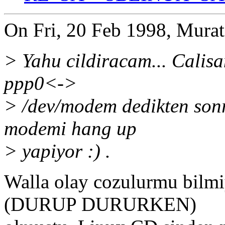
On Fri, 20 Feb 1998, Murat
> Yahu cildiracam... Calis
ppp0<->
> /dev/modem dedikten son
modemi hang up
> yapiyor :) .
Walla olay cozulurmu bilm
(DURUP DURURKEN)