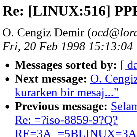
Re: [LINUX:516] PP
O. Cengiz Demir (
ocd@lor
Fri, 20 Feb 1998 15:13:04
Messages sorted by:
[ d
Next message:
O. Cengi
kurarken bir mesaj..."
Previous message:
Sela
Re: =?iso-8859-9?Q?
RE=3A_=5BLINUX=3A44