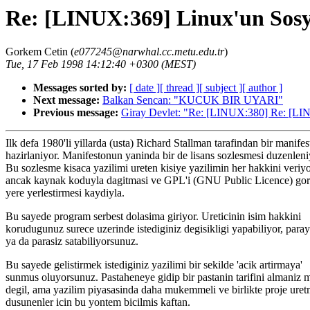
Re: [LINUX:369] Linux'un Sos
Gorkem Cetin (
e077245@narwhal.cc.metu.edu.tr
)
Tue, 17 Feb 1998 14:12:40 +0300 (MEST)
Messages sorted by:
[ date ]
[ thread ]
[ subject ]
[ author ]
Next message:
Balkan Sencan: "KUCUK BIR UYARI"
Previous message:
Giray Devlet: "Re: [LINUX:380] Re: [LIN
Ilk defa 1980'li yillarda (usta) Richard Stallman tarafindan bir manifes
hazirlaniyor. Manifestonun yaninda bir de lisans sozlesmesi duzenleni
Bu sozlesme kisaca yazilimi ureten kisiye yazilimin her hakkini veriyo
ancak kaynak koduyla dagitmasi ve GPL'i (GNU Public Licence) gor
yere yerlestirmesi kaydiyla.
Bu sayede program serbest dolasima giriyor. Ureticinin isim hakkini
korudugunuz surece uzerinde istediginiz degisikligi yapabiliyor, paray
ya da parasiz satabiliyorsunuz.
Bu sayede gelistirmek istediginiz yazilimi bir sekilde 'acik artirmaya'
sunmus oluyorsunuz. Pastaheneye gidip bir pastanin tarifini almani
degil, ama yazilim piyasasinda daha mukemmeli ve birlikte proje ure
dusunenler icin bu yontem bicilmis kaftan.