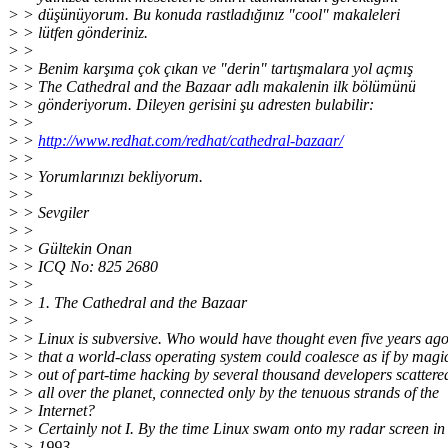
> > düşünüyorum. Bu konuda rastladığınız "cool" makaleleri
> > lütfen gönderiniz.
> >
> > Benim karşıma çok çıkan ve "derin" tartışmalara yol açmış
> > The Cathedral and the Bazaar adlı makalenin ilk bölümünü
> > gönderiyorum. Dileyen gerisini şu adresten bulabilir:
> >
> >
http://www.redhat.com/redhat/cathedral-bazaar/
> >
> > Yorumlarınızı bekliyorum.
> >
> > Sevgiler
> >
> > Gültekin Onan
> > ICQ No: 825 2680
> >
> > 1. The Cathedral and the Bazaar
> >
> > Linux is subversive. Who would have thought even five years ag
> > that a world-class operating system could coalesce as if by magi
> > out of part-time hacking by several thousand developers scattere
> > all over the planet, connected only by the tenuous strands of the
> > Internet?
> > Certainly not I. By the time Linux swam onto my radar screen in
> > 1993,