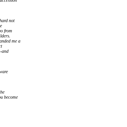
succession
hard not
he
go from
lders.
handed me a
ct
--and
tware
the
you become