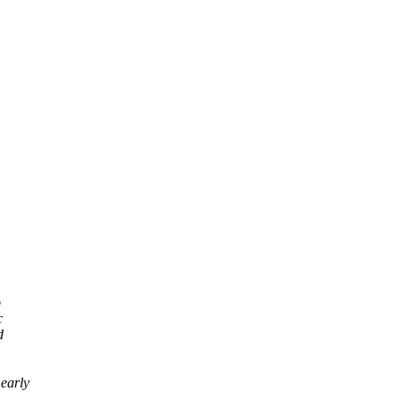
o
c
d
 early