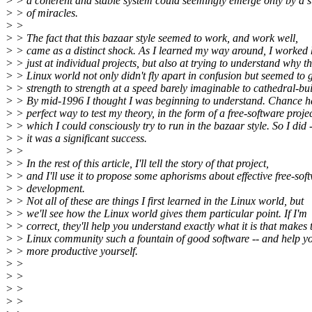
> > a coherent and stable system could seemingly emerge only by a 
> > of miracles.
> >
> > The fact that this bazaar style seemed to work, and work well,
> > came as a distinct shock. As I learned my way around, I worked 
> > just at individual projects, but also at trying to understand why t
> > Linux world not only didn't fly apart in confusion but seemed to 
> > strength to strength at a speed barely imaginable to cathedral-bui
> > By mid-1996 I thought I was beginning to understand. Chance 
> > perfect way to test my theory, in the form of a free-software proje
> > which I could consciously try to run in the bazaar style. So I did 
> > it was a significant success.
> >
> > In the rest of this article, I'll tell the story of that project,
> > and I'll use it to propose some aphorisms about effective free-sof
> > development.
> > Not all of these are things I first learned in the Linux world, but
> > we'll see how the Linux world gives them particular point. If I'm
> > correct, they'll help you understand exactly what it is that makes 
> > Linux community such a fountain of good software -- and help 
> > more productive yourself.
> >
> >
> >
> >