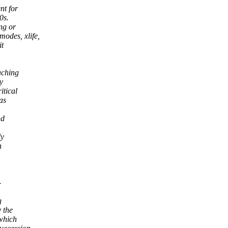
nt for
0s.
ng or
odes, xlife,
it
aching
y
itical
as
nd
ly
n
-
g
 the
 which