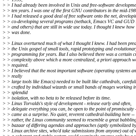
> > I had already been involved in Unix and free-software developme
> > ten years. I was one of the first GNU contributors in the mid-198
> > I had released a good deal of free software onto the net, developi
> > co-developing several programs (nethack, Emacs VC and GUD m
> > and others) that are still in wide use today. I thought I knew how 
> > was done.
> >
> > Linux overturned much of what I thought I knew. I had been pre
> > the Unix gospel of small tools, rapid prototyping and evolutionar
> > programming for years. But I also believed there was a certain cr
> > complexity above which a more centralized, a priori approach w
> > required.
> > I believed that the most important software (operating systems a
> > really
> > large tools like Emacs) needed to be built like cathedrals, careful
> > crafted by individual wizards or small bands of mages working i
> > splendid
> > isolation, with no beta to be released before its time.
> > Linus Torvalds's style of development - release early and often,
> > delegate everything you can, be open to the point of promiscuity 
> > came as a surprise. No quiet, reverent cathedral-building here --
> > rather, the Linux community seemed to resemble a great babblin
> > bazaar of differing agendas and approaches (aptly symbolized by
> > Linux archive sites, who'd take submissions from anyone) out of