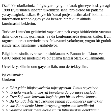
Ozellikle okullarimiza bilgisayarin yogun olarak girmeye baslayacagi
1998 Eylul'unden itibaren ulkemizde sanal projelerde bir patlama
yasayacagimiz asikar. Boyle bir 'sanal proje arastirmalari' bolumunun
information technologies ya da benzeri bir fakulte altinda
kurulmasini beklerim.
Turkuaz Linux'un gelisimini yapanlarin pek cogu birbirlerinin yuzunu
daha once ya hic gormemis, ya da konferanslarda gormus kisiler. Bun
ragmen internet uzerinde mesafe kavrami yokoluyor, yogun bir gudu
icinde 'acik gelistirme' yapilabiliyor.
Bilgi herkesindir, evrenseldir, sinirlanamaz. Bunun icin Linux ve
GNU ornek bir modeldir ve bir atlama tahtasi olarak kullanilabilir.
Ucretsiz yazilimin onu gayet aciktir, onu destekleyelim.
Iyi calismalar,
Gorkem
> > Dört yıldır bilgisayarlarla uğraşıyorum. Linux sayesinde
> > ilk defa meselenin sosyal boyutunu da görmeye başladım.
> > Free Software kavramı başlı başına bir inceleme konusu.
> > Bu konuda İnternet üzerinde zengin sayılabilecek kaynaklar
> > var. Bu nedenle Linux tartışma gruplarının kendilerini
> > yalnızca teknik meselelerle sınırlı tutmamaları gerektiğini