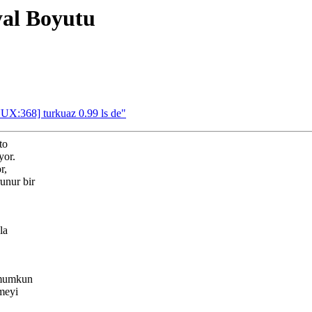
yal Boyutu
UX:368] turkuaz 0.99 ls de"
to
yor.
r,
unur bir
la
z mumkun
tmeyi