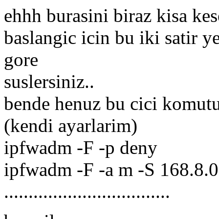
ehhh burasini biraz kisa ke
baslangic icin bu iki satir ye
gore
suslersiniz..
bende henuz bu cici komutu
(kendi ayarlarim)
ipfwadm -F -p deny
ipfwadm -F -a m -S 168.8.0
..................................