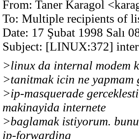
From: Taner Karagol <kara
To: Multiple recipients of l
Date: 17 Şubat 1998 Salı 0
Subject: [LINUX:372] inte
>linux da internal modem k
>tanitmak icin ne yapmam 
>ip-masquerade gerceklesti
makinayida internete
>baglamak istiyorum. bunun
ip-forwarding