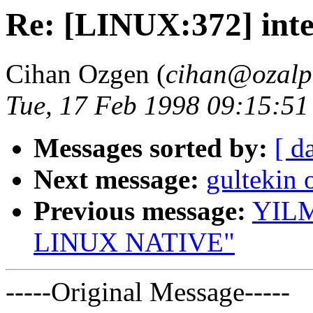
Re: [LINUX:372] int
Cihan Ozgen (
cihan@ozalp
Tue, 17 Feb 1998 09:15:5
Messages sorted by:
[ d
Next message:
gultekin 
Previous message:
YILM
LINUX NATIVE"
-----Original Message-----