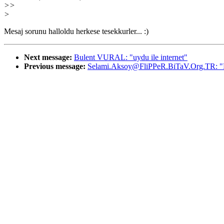
>>
>
Mesaj sorunu halloldu herkese tesekkurler... :)
Next message:
Bulent VURAL: "uydu ile internet"
Previous message:
Selami.Aksoy@FliPPeR.BiTaV.Org.TR: "