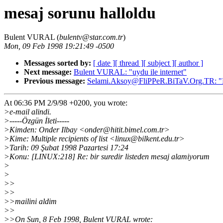
mesaj sorunu halloldu
Bulent VURAL (
bulentv@star.com.tr
)
Mon, 09 Feb 1998 19:21:49 -0500
Messages sorted by:
[ date ]
[ thread ]
[ subject ]
[ author ]
Next message:
Bulent VURAL: "uydu ile internet"
Previous message:
Selami.Aksoy@FliPPeR.BiTaV.Org.TR: "
At 06:36 PM 2/9/98 +0200, you wrote:
>e-mail alindi.
>-----Özgün İleti-----
>Kimden: Onder Ilbay <onder@hitit.bimel.com.tr>
>Kime: Multiple recipients of list <linux@bilkent.edu.tr>
>Tarih: 09 Şubat 1998 Pazartesi 17:24
>Konu: [LINUX:218] Re: bir suredir listeden mesaj alamiyorum
>
>
>>
>>
>>mailini aldim
>>
>>On Sun, 8 Feb 1998, Bulent VURAL wrote: