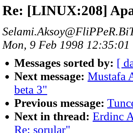
Re: [LINUX:208] Apa
Selami.Aksoy@FliPPeR.Bi
Mon, 9 Feb 1998 12:35:01
Messages sorted by:
[ d
Next message:
Mustafa 
beta 3"
Previous message:
Tunc
Next in thread:
Erdinc 
Re: sorular"