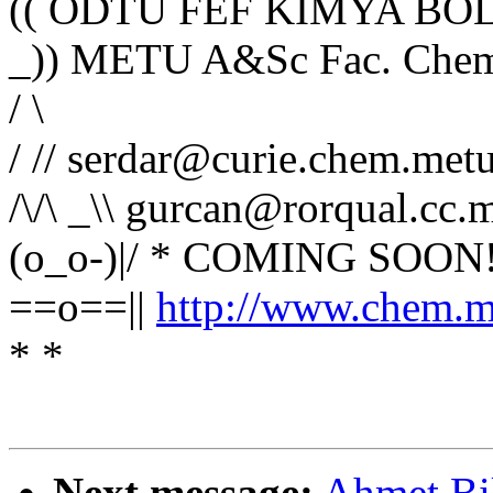
(( ODTU FEF KIMYA BOL
_)) METU A&Sc Fac. Chem
/ \
/ // serdar@curie.chem.metu
/\/\ _\\ gurcan@rorqual.cc.m
(o_o-)|/ * COMING SOON
==o==||
http://www.chem.me
* *
Next message:
Ahmet Bil