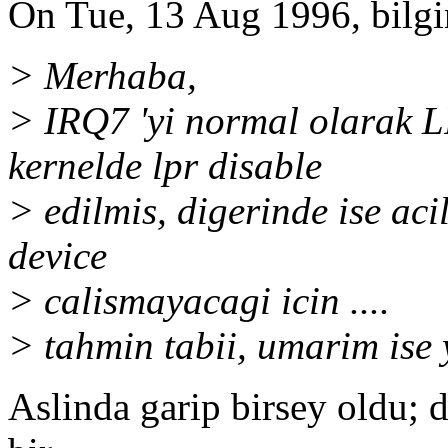
On Tue, 13 Aug 1996, bilg
> Merhaba,
> IRQ7 'yi normal olarak LP
kernelde lpr disable
> edilmis, digerinde ise aci
device
> calismayacagi icin ....
> tahmin tabii, umarim ise 
Aslinda garip birsey oldu; d