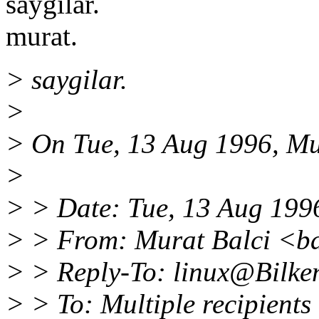
saygilar.
murat.
> saygilar.
>
> On Tue, 13 Aug 1996, Mu
>
> > Date: Tue, 13 Aug 19
> > From: Murat Balci <b
> > Reply-To: linux@Bilk
> > To: Multiple recipient