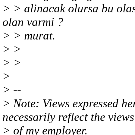
> > alinacak olursa bu olasi
olan varmi ?
> > murat.
> >
> >
>
> --
> Note: Views expressed he
necessarily reflect the views
> of my employer.