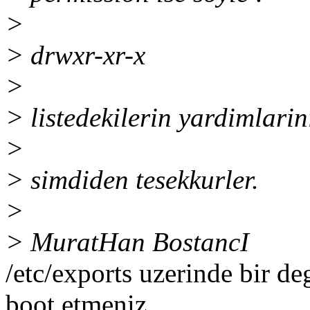
>
> drwxr-xr-x
>
> listedekilerin yardimlarin
>
> simdiden tesekkurler.
>
> MuratHan BostancI
/etc/exports uzerinde bir de
boot etmeniz