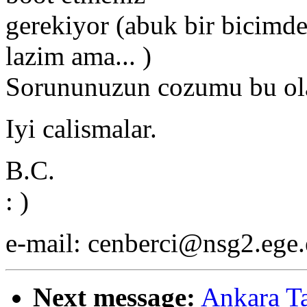
gerekiyor (abuk bir bicimd
lazim ama... )
Sorununuzun cozumu bu ola
Iyi calismalar.
B.C.
: )
e-mail: cenberci@nsg2.ege.
Next message:
Ankara Ta