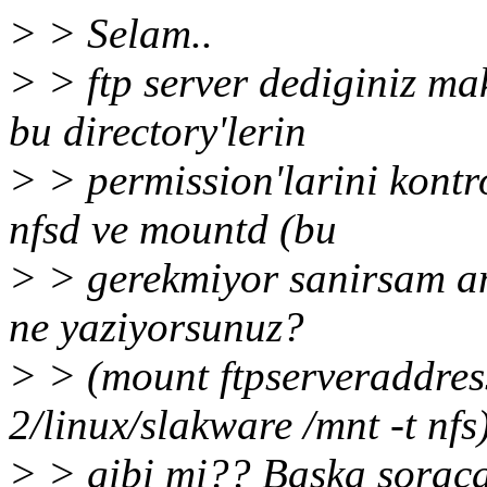
> > Selam..
> > ftp server dediginiz ma
bu directory'lerin
> > permission'larini kontr
nfsd ve mountd (bu
> > gerekmiyor sanirsam a
ne yaziyorsunuz?
> > (mount ftpserveraddres
2/linux/slakware /mnt -t nfs
> > gibi mi?? Baska soraca