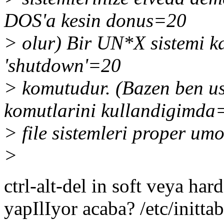
DOS'a kesin donus=20
> olur) Bir UN*X sistemi k
'shutdown'=20
> komutudur. (Bazen ben us
komutlarini kullandigimda
> file sistemleri proper umo
>
ctrl-alt-del in soft veya ha
yapIlIyor acaba? /etc/initta