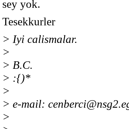
sey yok.
Tesekkurler
> Iyi calismalar.
>
> B.C.
> :{)*
>
> e-mail: cenberci@nsg2.eg
>