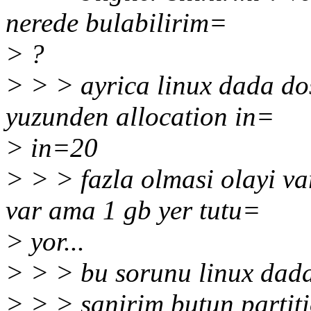
nerede bulabilirim=
> ?
> > > ayrica linux dada dos
yuzunden allocation in=
> in=20
> > > fazla olmasi olayi v
var ama 1 gb yer tutu=
> yor...
> > > bu sorunu linux da
> > > sanirim butun partiti