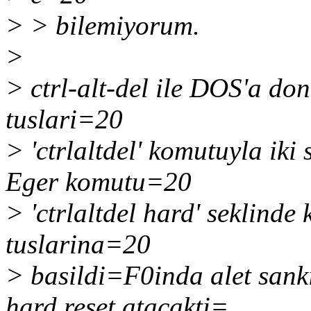
> > bilemiyorum.
>
> ctrl-alt-del ile DOS'a do
tuslari=20
> 'ctrlaltdel' komutuyla iki 
Eger komutu=20
> 'ctrlaltdel hard' seklinde 
tuslarina=20
> basildi=F0inda alet sanki
hard reset atacakti=