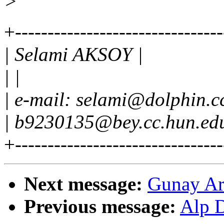
>
+-------------------------------
| Selami AKSOY |
| |
| e-mail: selami@dolphin.cc
| b9230135@bey.cc.hun.edu.
+-------------------------------
Next message:
Gunay Ars
Previous message:
Alp D