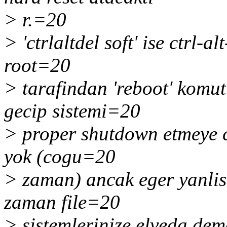
> r.=20
> 'ctrlaltdel soft' ise ctrl-a
root=20
> tarafindan 'reboot' komutu
gecip sistemi=20
> proper shutdown etmeye ca
yok (cogu=20
> zaman) ancak eger yanlisl
zaman file=20
> sistemlerinize elveda dem