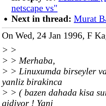
netscape vs"
Next in thread:
Murat Ba
On Wed, 24 Jan 1996, F Ka
> >
> > Merhaba,
> > Linuxumda birseyler var
yanliz birakinca
> > ( bazen dahada kisa sur
gidiyor ! Yani