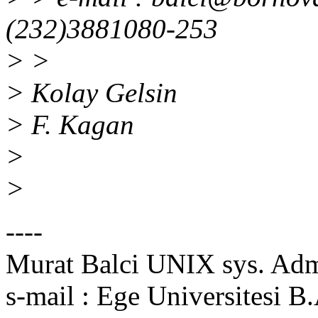
(232)3881080-253
> >
> Kolay Gelsin
> F. Kagan
>
>
----
Murat Balci UNIX sys. Ad
s-mail : Ege Universitesi 