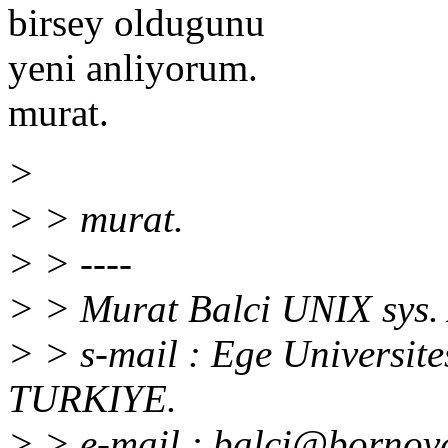
birsey oldugunu
yeni anliyorum.
murat.
>
> > murat.
> > ----
> > Murat Balci UNIX sys.
> > s-mail : Ege Universit
TURKIYE.
> > e-mail : balci@bornova