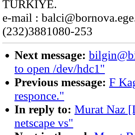
TURKIYE.
e-mail : balci@bornova.ege
(232)3881080-253
Next message:
bilgin@bi
to open /dev/hdc1"
Previous message:
F Ka
responce."
In reply to:
Murat Naz [D
netscape vs"