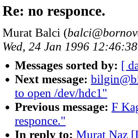
Re: no responce.
Murat Balci (
balci@bornova
Wed, 24 Jan 1996 12:46:3
Messages sorted by:
[ d
Next message:
bilgin@bi
to open /dev/hdc1"
Previous message:
F Ka
responce."
In reply to:
Murat Naz [D